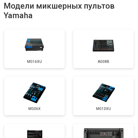
Модели микшерных пультов
Yamaha
MG16XU
AG08B
MG06X
MG10XU