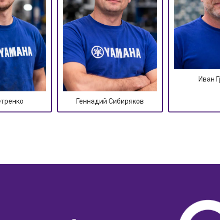
Иван 
етренко
Геннадий Сибиряков
?