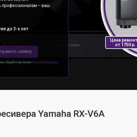
ь профессионалам – ваш
ия до 3-х лет
Цена ремон
от 1750 р.
править заявку
 на обработку моих
персональных
ресивера Yamaha RX-V6A