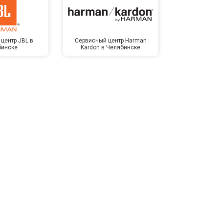
центр JBL в
Сервисный центр Harman
Сервисный ц
бинске
Kardon в Челябинске
Челя