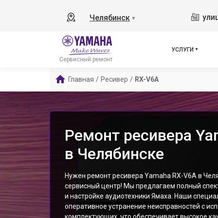
ули
Челябинск
▼
УСЛУГИ
Сервисный ремонт
Главная
/
Ресивер
/
RX-V6A
Ремонт ресивера Ya
в Челябинске
Нужен ремонт ресивера Yamaha RX-V6A в Челя
сервисный центр! Мы предлагаем полный спек
и настройке аудиотехники Ямаха. Наши специ
оперативное устранение неисправностей с ис
комплектующих, что обеспечивает высокое кач