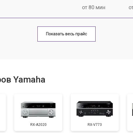
от 80 мин
о
от 100 мин
о
Показать весь прайс
ров Yamaha
RX-A2020
RX-V773