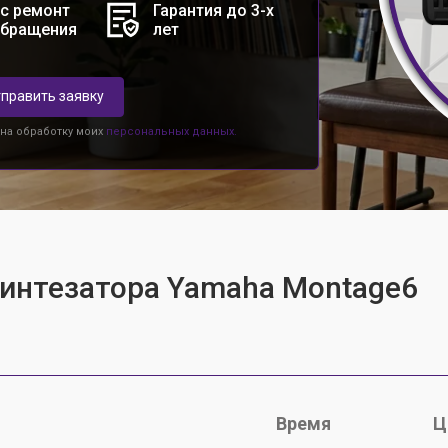
с ремонт
Гарантия до 3-х
обращения
лет
править заявку
 на обработку моих
персональных данных.
синтезатора Yamaha Montage6
Время
Ц