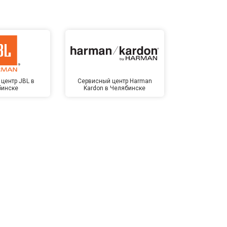
центр JBL в
Сервисный центр Harman
Сервисный ц
бинске
Kardon в Челябинске
Челя