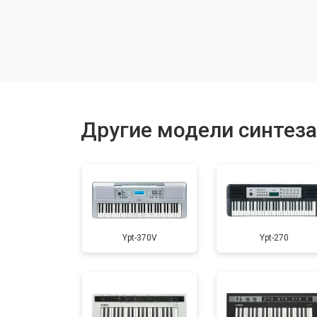
Замена токопроводящих резинок м
Чистка токопроводящих резинок м
Ремонт механизма клавиш
Другие модели синтез
Чистка клавиатуры
Ремонт клавиш
Ypt-370V
Ypt-270
Замена клавиш и уплотнителей
Чистка и профилактика внутрикорп