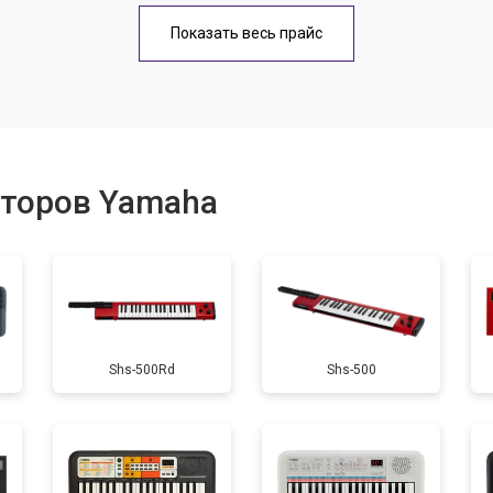
еханизма клавиш
от 60 мин
о
Показать весь прайс
еханизма клавиш
от 40 мин
о
от 60 мин
о
аторов Yamaha
от 40 мин
о
от 60 мин
о
Shs-500Rd
Shs-500
от 40 мин
о
усная
от 50 мин
о