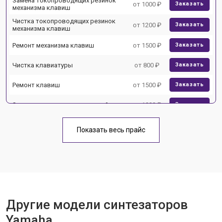
Замена токопроводящих резинок
от 1000 ₽
Заказать
механизма клавиш
Чистка токопроводящих резинок
от 1200 ₽
Заказать
механизма клавиш
Ремонт механизма клавиш
от 1500 ₽
Заказать
Чистка клавиатуры
от 800 ₽
Заказать
Ремонт клавиш
от 1500 ₽
Заказать
Замена клавиш и уплотнителей
от 1000 ₽
Заказать
Чистка и профилактика
от 1200 ₽
Заказать
внутрикорпусная
Показать весь прайс
Ремонт корпусных элементов
от 1800 ₽
Заказать
Восстановление после попадания
от 1500 ₽
Заказать
влаги
Прошивка (Обновление ПО)
от 1000 ₽
Заказать
Другие модели синтезаторов
Замена экрана
от 1500 ₽
Заказать
Yamaha