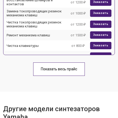
Восстановление шлейфов и
от 1200 ₽
Заказать
контактов
Замена токопроводящих резинок
от 1000 ₽
Заказать
механизма клавиш
Чистка токопроводящих резинок
от 1200 ₽
Заказать
механизма клавиш
Ремонт механизма клавиш
от 1500 ₽
Заказать
Чистка клавиатуры
от 800 ₽
Заказать
Ремонт клавиш
от 1500 ₽
Заказать
Замена клавиш и уплотнителей
от 1000 ₽
Заказать
Показать весь прайс
Чистка и профилактика
от 1200 ₽
Заказать
внутрикорпусная
Ремонт корпусных элементов
от 1800 ₽
Заказать
Восстановление после попадания
от 1500 ₽
Заказать
влаги
Другие модели синтезаторов
Прошивка (Обновление ПО)
от 1000 ₽
Заказать
Yamaha