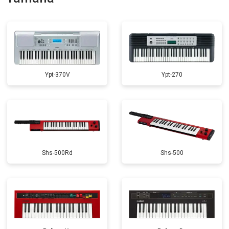
Замена экрана
от 1500 ₽
Заказать
Ypt-370V
Ypt-270
Shs-500Rd
Shs-500