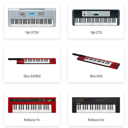
Замена стоковых потенциометров
от 2000 ₽
Заказать
Ypt-370V
Ypt-270
Shs-500Rd
Shs-500
Reface Yc
Reface Dx