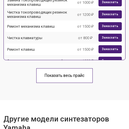
Замена токопроводящих резинок
от 1000 ₽
Заказать
механизма клавиш
Чистка токопроводящих резинок
от 1200 ₽
Заказать
механизма клавиш
Ремонт механизма клавиш
от 1500 ₽
Заказать
Чистка клавиатуры
от 800 ₽
Заказать
Ремонт клавиш
от 1500 ₽
Заказать
Замена клавиш и уплотнителей
от 1000 ₽
Заказать
Чистка и профилактика
от 1200 ₽
Заказать
внутрикорпусная
Показать весь прайс
Ремонт корпусных элементов
от 1800 ₽
Заказать
Восстановление после попадания
от 1500 ₽
Заказать
влаги
Прошивка (Обновление ПО)
от 1000 ₽
Заказать
Другие модели синтезаторов
Замена экрана
от 1500 ₽
Заказать
Yamaha