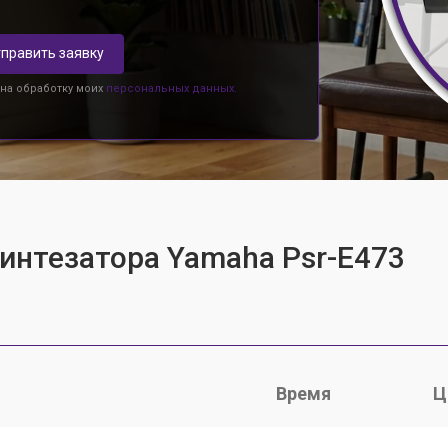
править заявку
 на обработку моих
персональных данных.
синтезатора Yamaha Psr-E473
Время
Ц