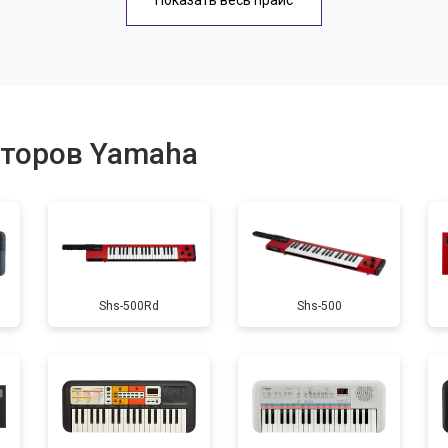
Показать весь прайс
еханизма клавиш
от 40 мин
о
от 60 мин
о
аторов Yamaha
от 40 мин
о
от 60 мин
о
Shs-500Rd
Shs-500
от 40 мин
о
усная
от 50 мин
о