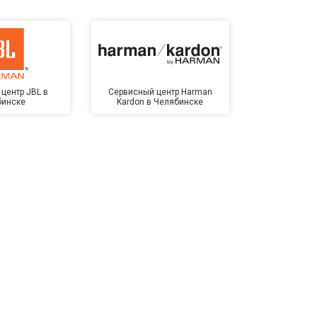
центр JBL в
Сервисный центр Harman
Сервисный ц
бинске
Kardon в Челябинске
Челя