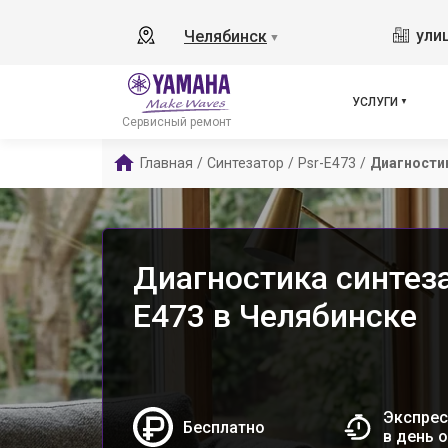
ули
Челябинск
▼
УСЛУГИ
Сервисный ремонт
Главная
/
Синтезатор
/
Psr-E473
/
Диагности
Диагностика синтеза
E473 в Челябинске
Экспрес
Бесплатно
в день 