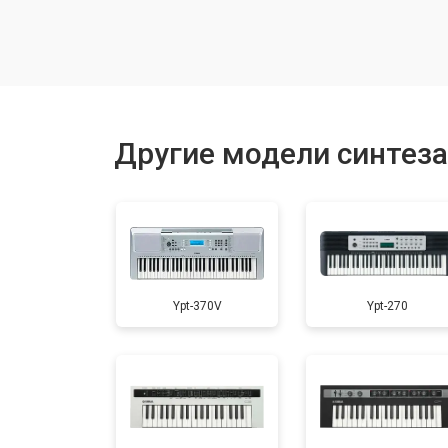
Чистка токопроводящих резинок м
Ремонт механизма клавиш
Другие модели синтез
Чистка клавиатуры
Ремонт клавиш
Ypt-370V
Ypt-270
Замена клавиш и уплотнителей
Чистка и профилактика внутрикорп