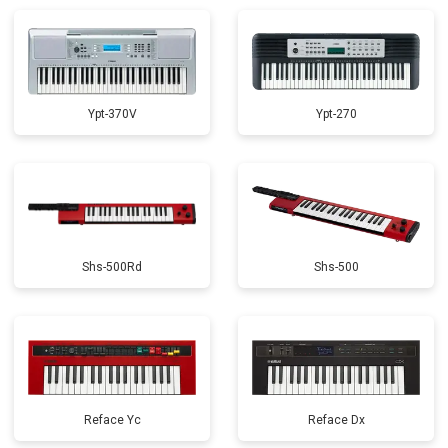
Замена стоковых потенциометров
от 2000 ₽
Заказать
Ypt-370V
Ypt-270
Shs-500Rd
Shs-500
Reface Yc
Reface Dx