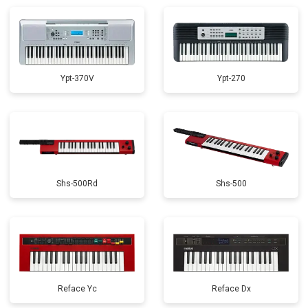
Замена стоковых потенциометров
от 2000 ₽
Заказать
Ypt-370V
Ypt-270
Shs-500Rd
Shs-500
Reface Yc
Reface Dx